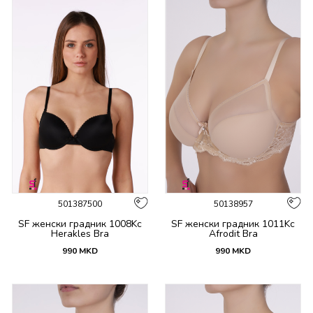
501387500
50138957
SF женски градник 1008Kc
SF женски градник 1011Kc
Herakles Bra
Afrodit Bra
990
MKD
990
MKD