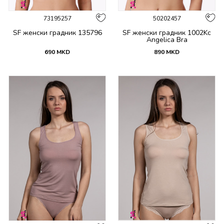
73195257
50202457
SF женски градник 135796
SF женски градник 1002Kc
Angelica Bra
690
MKD
890
MKD