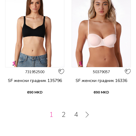
731952500
50379057
SF женски градник 135796
SF женски градник 16336
690
MKD
690
MKD
1
2
4