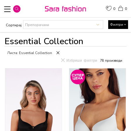
0
0
Филтри
Сортирај
Essential Collection
Листа: Essential Collection
Избриши филтри
78
производи