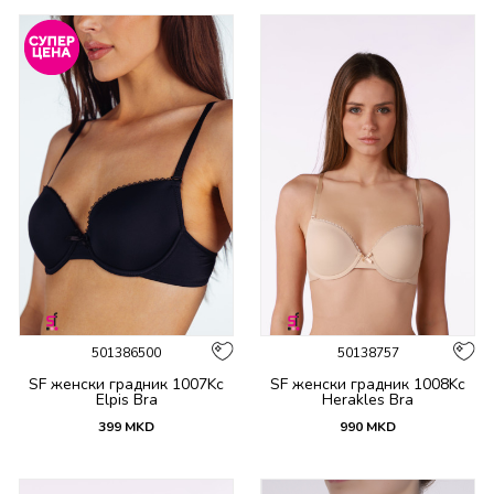
501386500
50138757
SF женски градник 1007Kc
SF женски градник 1008Kc
Elpis Bra
Herakles Bra
399
MKD
990
MKD