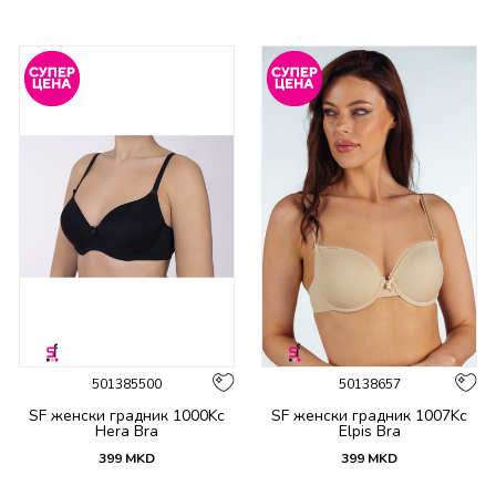
501385500
50138657
SF женски градник 1000Kc
SF женски градник 1007Kc
Hera Bra
Elpis Bra
399
MKD
399
MKD