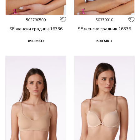
503790500
50379010
SF женски градник 16336
SF женски градник 16336
690
MKD
690
MKD