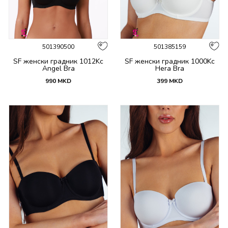
501390500
501385159
SF женски градник 1012Kc
SF женски градник 1000Kc
Angel Bra
Hera Bra
990
MKD
399
MKD