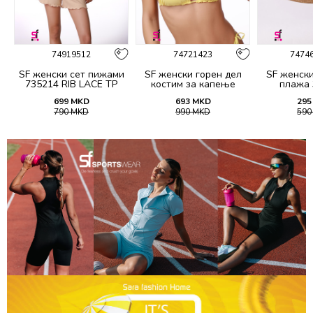
74919512
74721423
7474
7
SF женски сет пижами
SF женски горeн дел
SF женск
735214 RIB LACE TP
костим за капење
плажа 
SS26
2060A
699
MKD
693
MKD
295
790
MKD
990
MKD
59
%
45
%
36
%
74930514341
74855757
74930714341
74761412
74916
7486