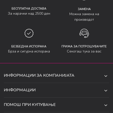
БЕСПЛАТНА ДОСТАВА
ЗАМЕНА
За нарачки над 2500 ден
Можна замена на
производот
БЕЗБЕДНА ИСПОРАКА
ГРИЖА ЗА ПОТРОШУВАЧИТЕ
Брза и сигурна испорака
Секогаш тука за вас
ИНФОРМАЦИИ ЗА КОМПАНИЈАТА
ДЕ-ТА ДЕЈАН ДООЕЛ
ИНФОРМАЦИИ
ЗА НАС
УЛ. 34, БР. 32, ИЛИНДЕН,
ПОМОШ ПРИ КУПУВАЊЕ
СКОПЈЕ, МАКЕДОНИЈА
ПРОДАВНИЦИ