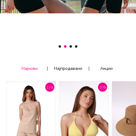
1
2
3
4
Најнови
Најпродавани
Акции
12
%
30
%