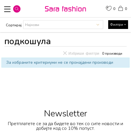
0
0
Филтри
Сортирај
подкошула
Избриши филтри
0
производи
За избраните критериуми не се пронајдени производи
Newsletter
Претплатете се за да бидете во тек со сите новости и
добијте код со 10% попуст.