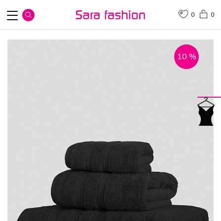
0
0
10
%