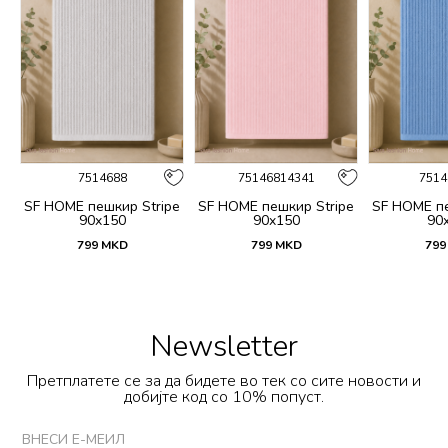
7514688
75146814341
7514
t
SF HOME пешкир Stripe
SF HOME пешкир Stripe
SF HOME пе
90x150
90x150
90
799
MKD
799
MKD
799
Newsletter
Претплатете се за да бидете во тек со сите новости и
добијте код со 10% попуст.