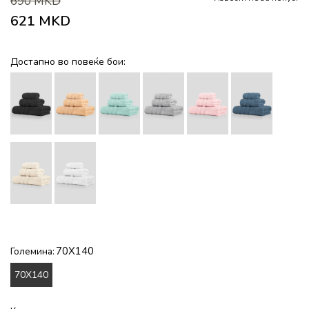
690
MKD
621
MKD
Достапно во повеќе бои:
70X140
Големина:
70X140