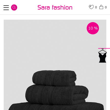
0
0
10
%