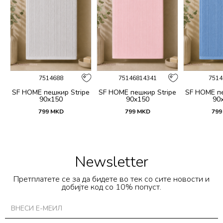
7514688
75146814341
7514
t
SF HOME пешкир Stripe
SF HOME пешкир Stripe
SF HOME пе
90x150
90x150
90
799
MKD
799
MKD
799
Newsletter
Претплатете се за да бидете во тек со сите новости и
добијте код со 10% попуст.