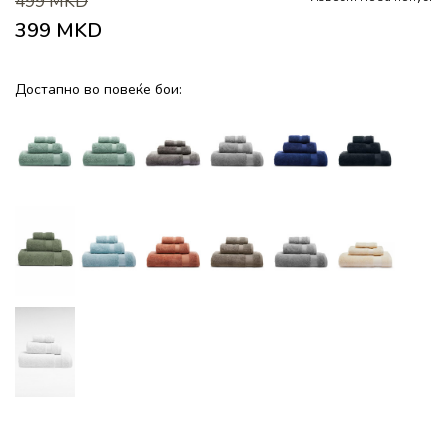
499
MKD
399
MKD
Достапно во повеќе бои: