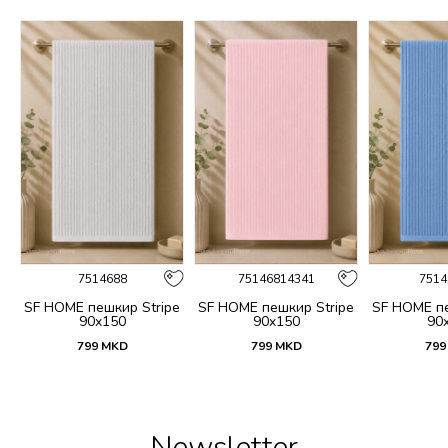
7514688
75146814341
7514
t
SF HOME пешкир Stripe
SF HOME пешкир Stripe
SF HOME пе
90x150
90x150
90
799
MKD
799
MKD
799
Newsletter