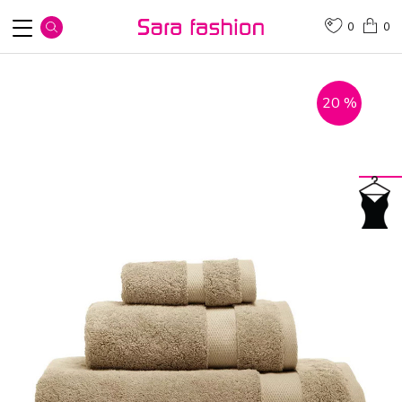
0
0
20
%