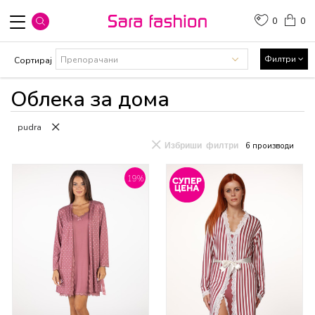
0
0
Филтри
Сортирај
Облека за дома
pudra
Избриши филтри
6
производи
19
%