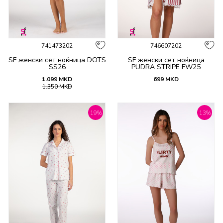
741473202
746607202
SF женски сет ноќница DOTS
SF женски сет ноќница
SS26
PUDRA STRIPE FW25
1.099
MKD
699
MKD
1.350
MKD
19
%
13
%