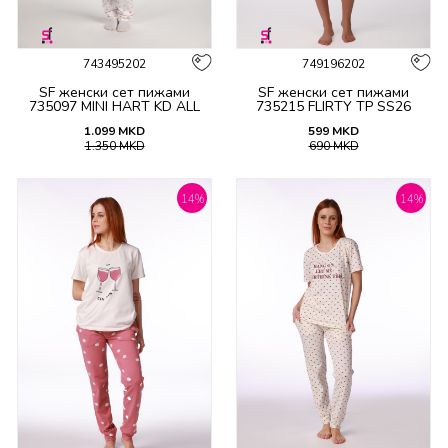
743495202
749196202
SF женски сет пижами
SF женски сет пижами
735097 MINI HART KD ALL
735215 FLIRTY TP SS26
1.099
MKD
599
MKD
1.350
MKD
690
MKD
14
%
14
%