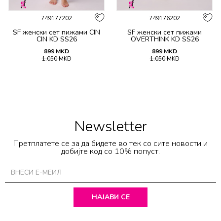
749177202
749176202
SF женски сет пижами CIN
SF женски сет пижами
CIN KD SS26
OVERTHINK KD SS26
899
MKD
899
MKD
1.050
MKD
1.050
MKD
Newsletter
Претплатете се за да бидете во тек со сите новости и
добијте код со 10% попуст.
НАЈАВИ СЕ