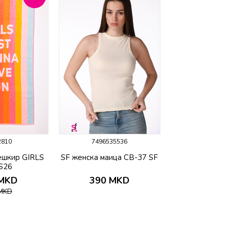
2810
7496535536
ешкир GIRLS
SF женска маица CB-37 SF
S26
MKD
390
MKD
MKD