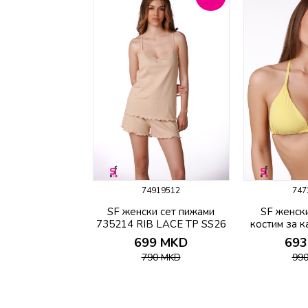
74919512
747
SF женски сет пижами
SF женск
735214 RIB LACE TP SS26
костим за 
699
MKD
693
790
MKD
99