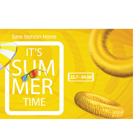
31
%
14
%
2266
74914620
74918114341
75070914424
и сет пижами
SF машки сет пижами CEO
SF женски сет пижами
SF женски сет пижами
D KD SS25
KD SS26
735202SP PJS KD SS26
SP.OFFER BUNCH KK SS26
MKD
799
MKD
899
MKD
399
MKD
1.150
MKD
1.050
MKD