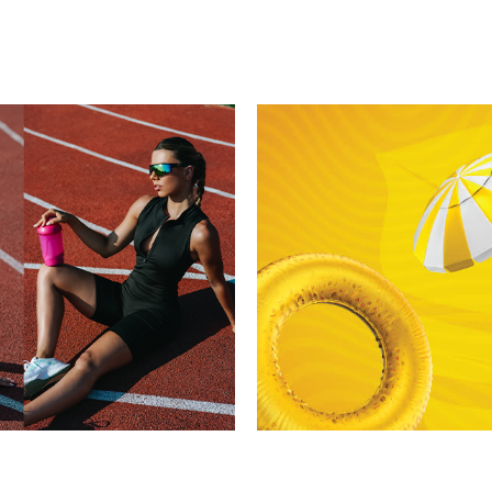
25
%
14
%
61412
74916114341
748611500
749176202
7462
 подметач
SF женски сет пижами
SF машки класични чорапи
SF женски сет пижами
Aslaner машк
O 35cm
735187 CROWN DD SS26
SPECIAL OFFER 3/1
OVERTHINK KD SS26
ALL I NEE
MKD
899
MKD
109
MKD
899
MKD
499
1.199
MKD
1.050
MKD