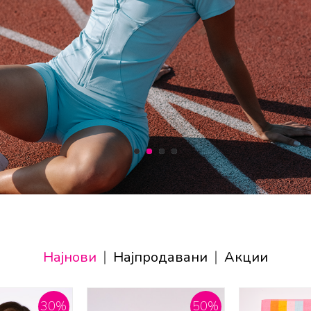
1
2
3
4
Најнови
Најпродавани
Акции
30
%
50
%