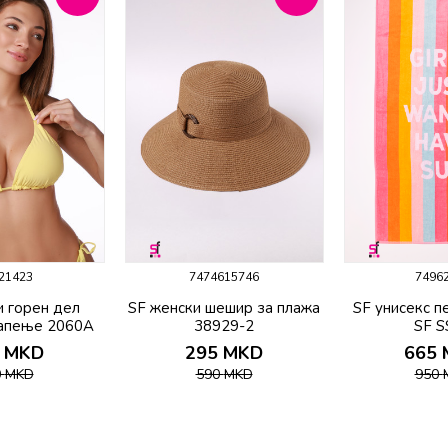
21423
7474615746
7496
и горeн дел
SF женски шешир за плажа
SF унисекс п
капење 2060A
38929-2
SF S
MKD
295
MKD
665
0
MKD
590
MKD
950