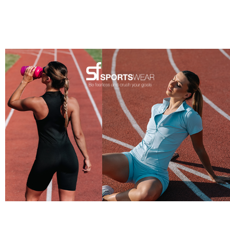
45
%
36
%
74930514341
74855757
74930714341
747
SF женска маица 20343SP
Berrak женска маица 2026
SF женски килоти 20345SP
SF HOME
SF SS 26
SF SS 26
BAMBO
199
MKD
290
MKD
129
MKD
139
360
MKD
200
MKD