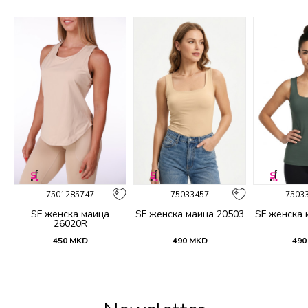
%
7501285747
75033457
7503
SF женска маица
SF женска маица 20503
SF женска 
26020R
450
MKD
490
MKD
490