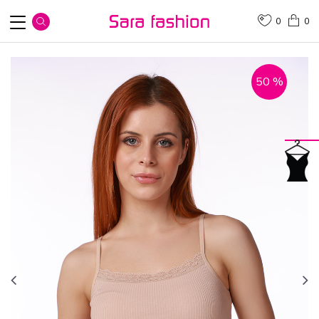
0
0
50
%