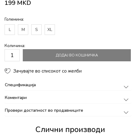
199
MKD
Големина:
L
M
S
XL
Количина:
ДОДАЈ ВО КОШНИЧКА
Зачувајте во списокот со желби
Спецификација
Коментари
Провери достапност во продавниците
Слични производи