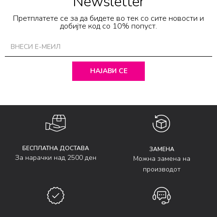
Newsletter
Претплатете се за да бидете во тек со сите новости и
добијте код со 10% попуст.
НАЈАВИ СЕ
БЕСПЛАТНА ДОСТАВА
ЗАМЕНА
За нарачки над 2500 ден
Можна замена на
производот