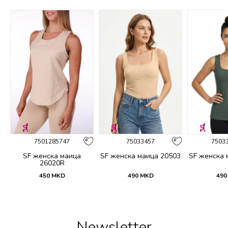
%
7501285747
75033457
7503
SF женска маица
SF женска маица 20503
SF женска 
26020R
450
MKD
490
MKD
490
Newsletter