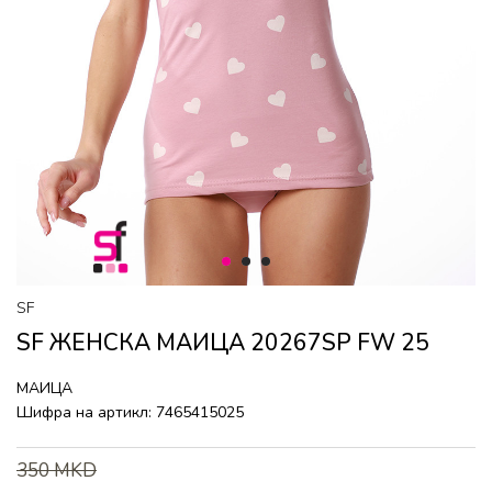
1
2
3
SF
SF ЖЕНСКА МАИЦА 20267SP FW 25
МАИЦА
Шифра на артикл:
7465415025
350
MKD