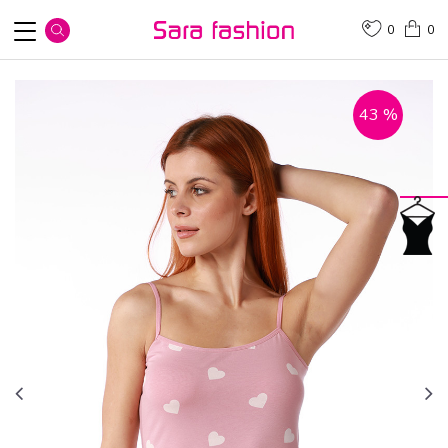
0
0
43
%