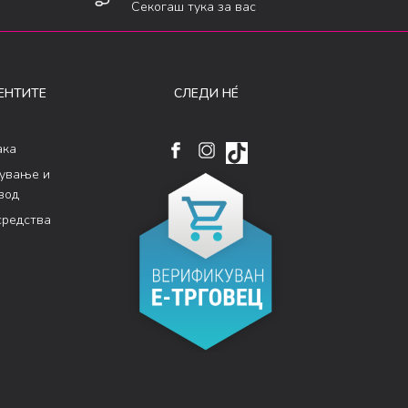
Секогаш тука за вас
ЕНТИТЕ
СЛЕДИ НÉ
ака
кување и
вод
средства