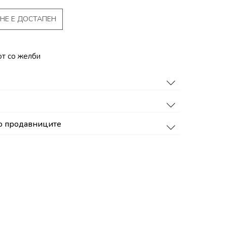
НЕ Е ДОСТАПЕН
от со желби
о продавниците