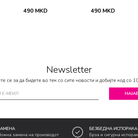
490
MKD
490
MKD
Newsletter
те се за да бидете во тек со сите новости и добијте код со 1
НАЈАВ
ЗАМЕНА
БЕЗБЕДНА ИСПОРАКА
ожна замена на производот
Брза и сигурна испора