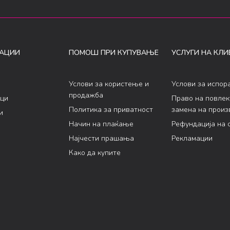
АЦИИ
ПОМОШ ПРИ КУПУВАЊЕ
УСЛУГИ НА КЛИ
Услови за користење и
Услови за испор
продажба
ци
Право на повле
Политика за приватност
замена на произ
и
Начин на плаќање
Рефундација на 
Најчести прашања
Рекламации
Како да купите