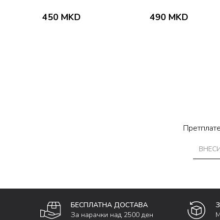
450
MKD
490
MKD
Претплате
БЕСПЛАТНА ДОСТАВА
За нарачки над 2500 ден
М