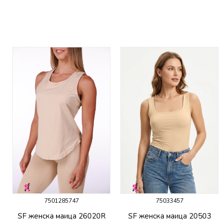
7501285747
75033457
SF женска маица 26020R
SF женска маица 20503