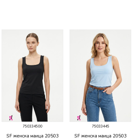
750334500
75033445
SF женска маица 20503
SF женска маица 20503