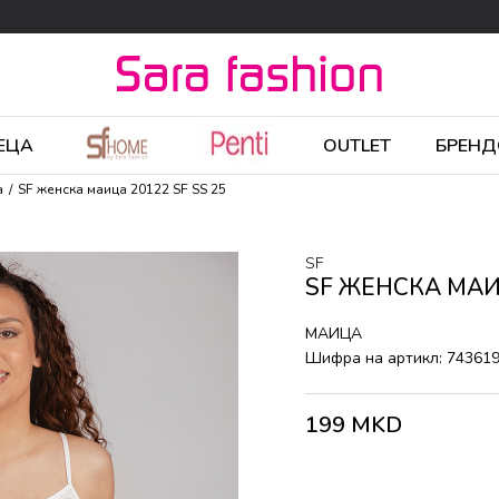
ЕЦА
OUTLET
БРЕНД
а
SF женска маица 20122 SF SS 25
SF
SF ЖЕНСКА МАИЦ
МАИЦА
Шифра на артикл:
74361
199
MKD