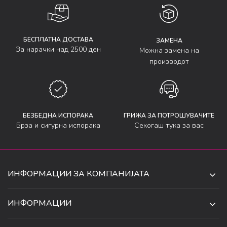
БЕСПЛАТНА ДОСТАВА
ЗАМЕНА
За нарачки над 2500 ден
Можна замена на
производот
БЕЗБЕДНА ИСПОРАКА
ГРИЖА ЗА ПОТРОШУВАЧИТЕ
Брза и сигурна испорака
Секогаш тука за вас
ИНФОРМАЦИИ ЗА КОМПАНИЈАТА
ДЕ-ТА ДЕЈАН ДООЕЛ
ИНФОРМАЦИИ
ЗА НАС
УЛ. 34, БР. 32, ИЛИНДЕН,