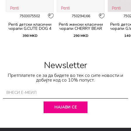
7503075502
750294166
750
и
Penti детски класични
Penti женски класични
Penti детс
 4
чорапи G.CUTE DOG 4
чорапи CHERRY BEAR
чорапи G.
PACK SKT
3LU SKT
S
390
MKD
290
MKD
140
Newsletter
Претплатете се за да бидете во тек со сите новости и
добијте код со 10% попуст.
НАЈАВИ СЕ