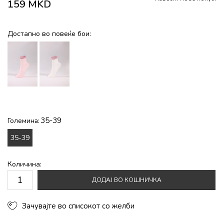
159
MKD
Достапно во повеќе бои:
35-39
Големина:
35-39
Количина:
ДОДАЈ ВО КОШНИЧКА
Зачувајте во списокот со желби