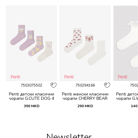
7503075502
750294166
750
и
Penti детски класични
Penti женски класични
Penti детс
 4
чорапи G.CUTE DOG 4
чорапи CHERRY BEAR
чорапи G.
PACK SKT
3LU SKT
S
390
MKD
290
MKD
140
Newsletter