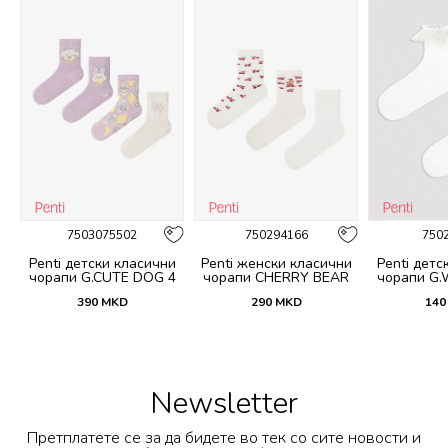
7503075502
750294166
750
и
Penti детски класични
Penti женски класични
Penti детс
 4
чорапи G.CUTE DOG 4
чорапи CHERRY BEAR
чорапи G.
PACK SKT
3LU SKT
S
390
MKD
290
MKD
140
Newsletter
Претплатете се за да бидете во тек со сите новости и