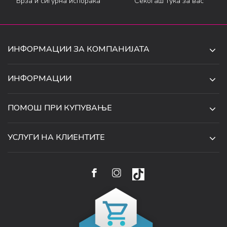
Брза и сигурна испорака
Секогаш тука за вас
ИНФОРМАЦИИ ЗА КОМПАНИЈАТА
ДЕ-ТА ДЕЈАН ДООЕЛ
ИНФОРМАЦИИ
ЗА НАС
УЛ. 34, БР. 32, ИЛИНДЕН,
ПОМОШ ПРИ КУПУВАЊЕ
СКОПЈЕ, МАКЕДОНИЈА
ПРОДАВНИЦИ
УСЛОВИ ЗА КОРИСТЕЊЕ И ПРОДАЖБА
ТЕЛЕФОН:
СОРАБОТКИ
УСЛУГИ НА КЛИЕНТИТЕ
070 231 608
ПОЛИТИКА ЗА ПРИВАТНОСТ
КАРИЕРА
(0)2 32 18 388
УСЛОВИ ЗА ИСПОРАКА
НАЧИН НА ПЛАЌАЊЕ
КОНТАКТ
EMAIL:
ПРАВО НА ПОВЛЕКУВАЊЕ И ЗАМЕНА НА ПРОИЗВОД
НАЈЧЕСТИ ПРАШАЊА
ЦЕНИ
WEBSHOP@SARAFASHION.MK
РЕФУНДАЦИЈА НА СРЕДСТВА
КАКО ДА КУПИТЕ
БАНКАРСКА СМЕТКА:
РЕКЛАМАЦИИ
NLB BANKA 210053355310145