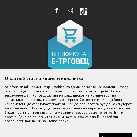
УСЛОВИ ЗА ИСПОРАКА
НАЧИН НА ПЛАЌАЊЕ
КОНТАКТ
EMAIL:
ПРАВО НА ПОВЛЕКУВАЊЕ И ЗАМЕНА НА ПРОИЗВОД
НАЈЧЕСТИ ПРАШАЊА
ЦЕНИ
WEBSHOP@SARAFASHION.MK
РЕФУНДАЦИЈА НА СРЕДСТВА
КАКО ДА КУПИТЕ
БАНКАРСКА СМЕТКА:
РЕКЛАМАЦИИ
NLB BANKA 210053355310145
ДАНОЧЕН ИД:
4030999370099
ИДЕНТИФИКАЦИСКИ БРОЈ:
5335531
Оваа веб страна користи колачиња
КОД НА АКТИВНОСТ
sarafashion.mk користи тнр. „cookies“ за да им помогне на корисниците да
47.51
го прилагодат користењето на интернетот на своите потреби. Cookie е
текстуален фајл кој се доделува на хард дискот на компјутерот на
корисникот од страна на мрежниот сервер. Cookies не можат да бидат
Настојуваме да бидеме што попрецизни во описот на производите,
искористени да стартуваат програм или да пренесат вирус до компјутерот
прикажување на слики и цени, но не можеме да гарантираме дека сите
на корисникот. Тие се доделуваат единствено на корисниците и можат да
информации се комплетни и без грешка. Сите производи се дел од
бидат прочитани од страна на мрежниот сервер во доменот кој Ви ги
нашата понуда, но не се подразбира дека мора да се достапни во
секој момент.
пратил. Една од основните намени на тнр. сookies е да Ви обезбеди
погодности кои ќе Ви заштедат време.
©2026
www.sarafashion.mk
, Изработено од
NB SOFT
. Сите права
задржани.