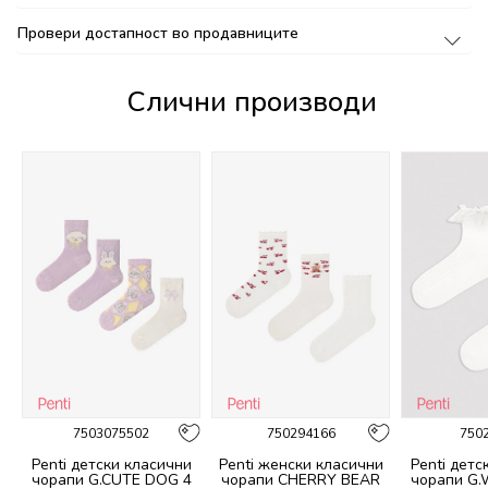
Провери достапност во продавниците
Слични производи
7503075502
750294166
750
и
Penti детски класични
Penti женски класични
Penti детс
 4
чорапи G.CUTE DOG 4
чорапи CHERRY BEAR
чорапи G.