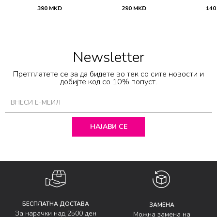
PACK SKT
3LU SKT
S
390
MKD
290
MKD
140
Newsletter
Претплатете се за да бидете во тек со сите новости и
добијте код со 10% попуст.
НАЈАВИ СЕ
БЕСПЛАТНА ДОСТАВА
ЗАМЕНА
За нарачки над 2500 ден
Можна замена на