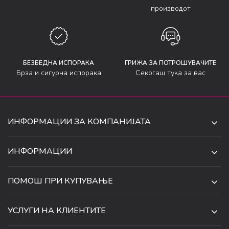
производот
БЕЗБЕДНА ИСПОРАКА
ГРИЖА ЗА ПОТРОШУВАЧИТЕ
Брза и сигурна испорака
Секогаш тука за вас
ИНФОРМАЦИИ ЗА КОМПАНИЈАТА
ДЕ-ТА ДЕЈАН ДООЕЛ
ИНФОРМАЦИИ
ЗА НАС
УЛ. 34, БР. 32, ИЛИНДЕН,
ПОМОШ ПРИ КУПУВАЊЕ
СКОПЈЕ, МАКЕДОНИЈА
ПРОДАВНИЦИ
УСЛОВИ ЗА КОРИСТЕЊЕ И ПРОДАЖБА
ТЕЛЕФОН:
СОРАБОТКИ
УСЛУГИ НА КЛИЕНТИТЕ
070 231 608
ПОЛИТИКА ЗА ПРИВАТНОСТ
КАРИЕРА
(0)2 32 18 388