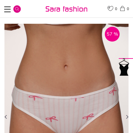
0
0
57
%