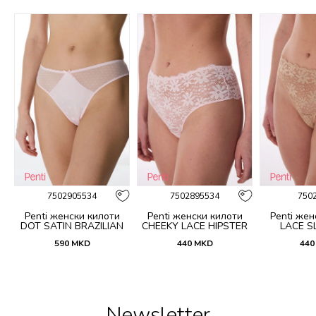
%
7502905534
7502895534
750
Penti женски килоти
Penti женски килоти
Penti жен
DOT SATIN BRAZILIAN
CHEEKY LACE HIPSTER
LACE SL
590
MKD
440
MKD
440
Newsletter