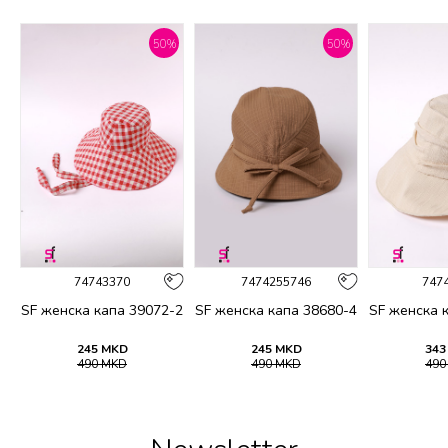
%
50
%
50
%
74743370
7474255746
747
-6
SF женска капа 39072-2
SF женска капа 38680-4
SF женска 
245
MKD
245
MKD
343
490
MKD
490
MKD
49