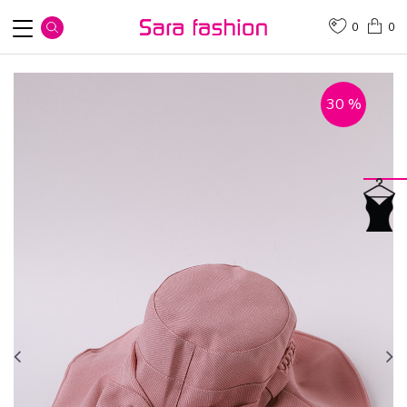
0
0
30
%