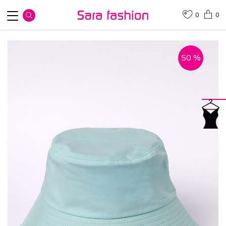
0
0
50
%