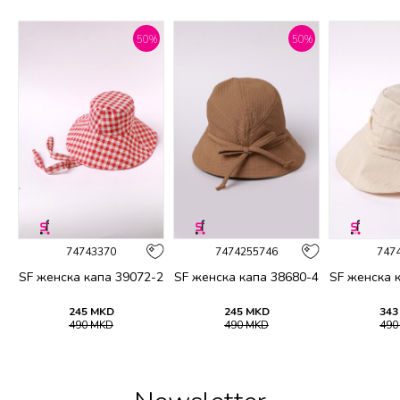
%
50
%
50
%
74743370
7474255746
747
-6
SF женска капа 39072-2
SF женска капа 38680-4
SF женска 
245
MKD
245
MKD
343
490
MKD
490
MKD
49