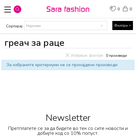
0
0
Филтри
Сортирај
греач за раце
Избриши филтри
0
производи
За избраните критериуми не се пронајдени производи
Newsletter
Претплатете се за да бидете во тек со сите новости и
добијте код со 10% попуст.