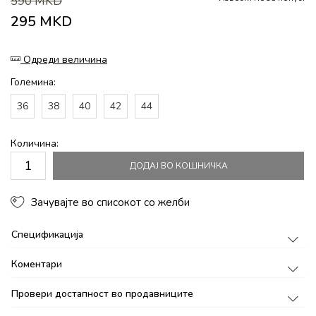
590
MKD
295
MKD
Одреди величина
Големина:
36
38
40
42
44
Количина:
ДОДАЈ ВО КОШНИЧКА
Зачувајте во списокот со желби
Спецификација
Коментари
Провери достапност во продавниците