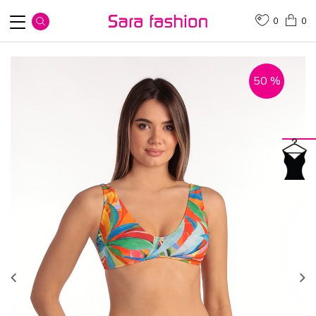
0
0
50
%