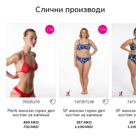
Слични производи
%
12
%
70
%
75035270
747357138
7473
Penti женски горeн дел
SF женски горeн дел
SF женски
костим за капење
костим за капење
костим 
BASIC MINI TRIANGLE
2139A
21
699
MKD
357
MKD
357
TOP
792
MKD
1.190
MKD
1.19