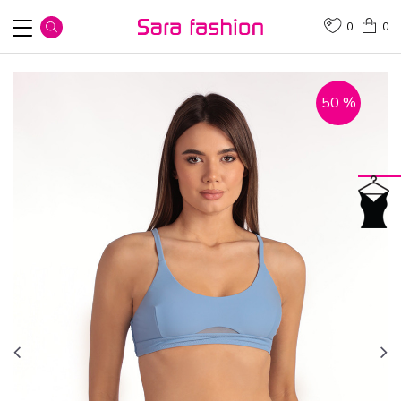
0
0
50
%