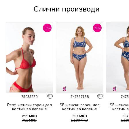
Слични производи
%
12
%
70
%
75035270
747357138
7473
Penti женски горeн дел
SF женски горeн дел
SF женски
костим за капење
костим за капење
костим 
BASIC MINI TRIANGLE
2139A
21
699
MKD
357
MKD
357
TOP
792
MKD
1.190
MKD
1.19