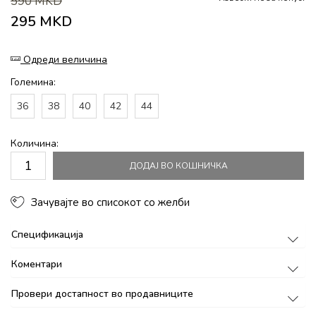
590
MKD
295
MKD
Одреди величина
Големина:
36
38
40
42
44
Количина:
ДОДАЈ ВО КОШНИЧКА
Зачувајте во списокот со желби
Спецификација
Коментари
Провери достапност во продавниците