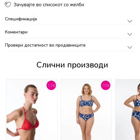
Зачувајте во списокот со желби
Спецификација
Коментари
Провери достапност во продавниците
Слични производи
%
12
%
70
%