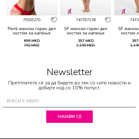
75035270
747357138
7473
Penti женски горeн дел
SF женски горeн дел
SF женски
костим за капење
костим за капење
костим 
BASIC MINI TRIANGLE
2139A
21
699
MKD
357
MKD
357
TOP
792
MKD
1.190
MKD
1.19
Newsletter
Претплатете се за да бидете во тек со сите новости и
добијте код со 10% попуст.
НАЈАВИ СЕ