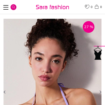
0
0
27
%