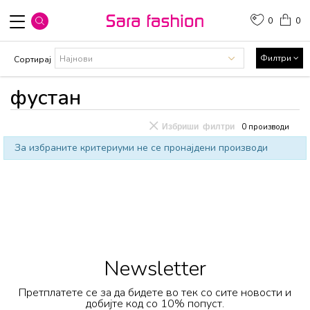
0
0
Филтри
Сортирај
фустан
Избриши филтри
0
производи
За избраните критериуми не се пронајдени производи
Newsletter
Претплатете се за да бидете во тек со сите новости и
добијте код со 10% попуст.