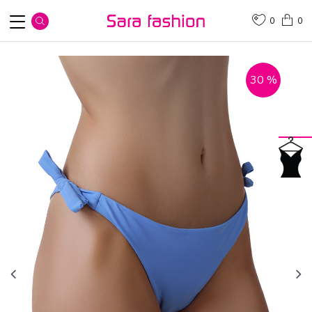
0
0
30
%