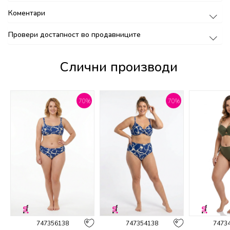
Коментари
Провери достапност во продавниците
Слични производи
%
70
%
70
%
747356138
747354138
7473