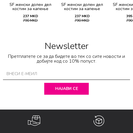
SF женски долен дел
SF женски долен дел
SF женски
костим за капење
костим за капење
костим 
2139B
2138B
21
237
MKD
237
MKD
395
790
MKD
790
MKD
79
Newsletter
Претплатете се за да бидете во тек со сите новости и
добијте код со 10% попуст.
НАЈАВИ СЕ