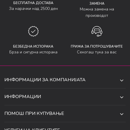
БЕСПЛАТНА ДОСТАВА
ЗАМЕНА
За нарачки над 2500 ден
Можна замена на
производот
БЕЗБЕДНА ИСПОРАКА
ГРИЖА ЗА ПОТРОШУВАЧИТЕ
Брза и сигурна испорака
Секогаш тука за вас
ИНФОРМАЦИИ ЗА КОМПАНИЈАТА
ДЕ-ТА ДЕЈАН ДООЕЛ
ИНФОРМАЦИИ
ЗА НАС
УЛ. 34, БР. 32, ИЛИНДЕН,
ПОМОШ ПРИ КУПУВАЊЕ
СКОПЈЕ, МАКЕДОНИЈА
ПРОДАВНИЦИ
УСЛОВИ ЗА КОРИСТЕЊЕ И ПРОДАЖБА
ТЕЛЕФОН:
СОРАБОТКИ