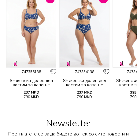
747356138
747354138
7473
SF женски долен дел
SF женски долен дел
SF женски
костим за капење
костим за капење
костим 
2139B
2138B
21
237
MKD
237
MKD
395
790
MKD
790
MKD
79
Newsletter
Претплатете се за да бидете во тек со сите новости и