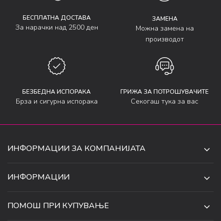
БЕСПЛАТНА ДОСТАВА
ЗАМЕНА
За нарачки над 2500 ден
Можна замена на
производот
БЕЗБЕДНА ИСПОРАКА
ГРИЖА ЗА ПОТРОШУВАЧИТЕ
Брза и сигурна испорака
Секогаш тука за вас
ИНФОРМАЦИИ ЗА КОМПАНИЈАТА
ДЕ-ТА ДЕЈАН ДООЕЛ
ИНФОРМАЦИИ
ЗА НАС
УЛ. 34, БР. 32, ИЛИНДЕН,
ПОМОШ ПРИ КУПУВАЊЕ
СКОПЈЕ, МАКЕДОНИЈА
ПРОДАВНИЦИ