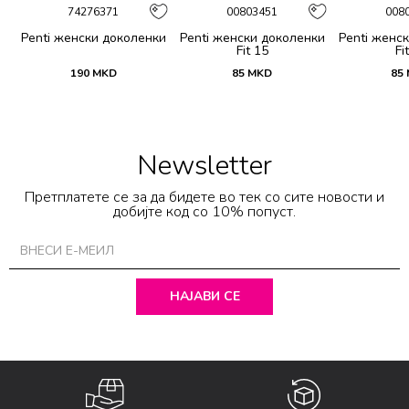
74276371
00803451
008
ки
Penti женски доколенки
Penti женски доколенки
Penti женс
Fit 15
Fi
190
MKD
85
MKD
85
Newsletter
Претплатете се за да бидете во тек со сите новости и
добијте код со 10% попуст.
НАЈАВИ СЕ