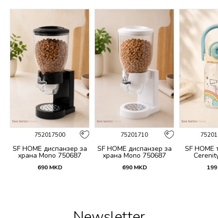
752017500
75201710
75201
 и
SF HOME диспанзер за
SF HOME диспанзер за
SF HOME т
fi
храна Mono 750687
храна Mono 750687
Cerenit
690
MKD
690
MKD
199
Newsletter