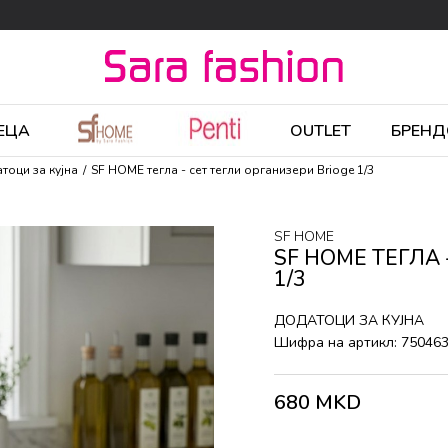
ЕЦА
OUTLET
БРЕНД
тоци за кујна
SF HOME тегла - сет тегли организери Brioge 1/3
SF HOME
SF HOME ТЕГЛА 
1/3
ДОДАТОЦИ ЗА КУЈНА
Шифра на артикл:
75046
680
MKD