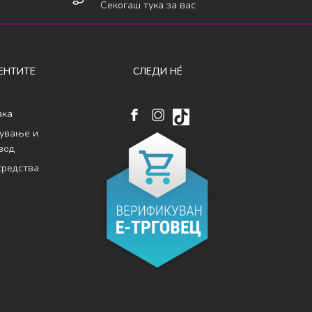
Секогаш тука за вас
ЕНТИТЕ
СЛЕДИ НÉ
ака
кување и
вод
средства