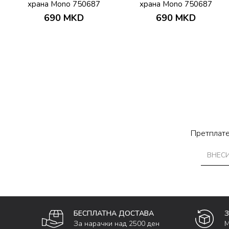
храна Mono 750687
храна Mono 750687
690
MKD
690
MKD
Претплате
БЕСПЛАТНА ДОСТАВА
За нарачки над 2500 ден
М