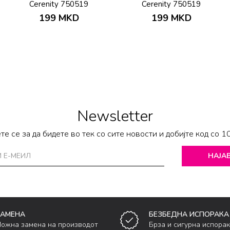
Cerenity 750519
Cerenity 750519
199
MKD
199
MKD
Newsletter
те се за да бидете во тек со сите новости и добијте код со 1
НАЈАВ
ЗАМЕНА
БЕЗБЕДНА ИСПОРАКА
ожна замена на производот
Брза и сигурна испора