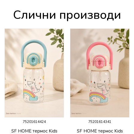
Слични производи
75201614424
75201614341
SF HOME термос Kids
SF HOME термос Kids