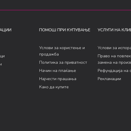
АЦИИ
ПОМОШ ПРИ КУПУВАЊЕ
УСЛУГИ НА КЛИ
Услови за користење и
Услови за испор
продажба
ци
Право на повле
Политика за приватност
замена на произ
и
Начин на плаќање
Рефундација на 
Најчести прашања
Рекламации
Како да купите