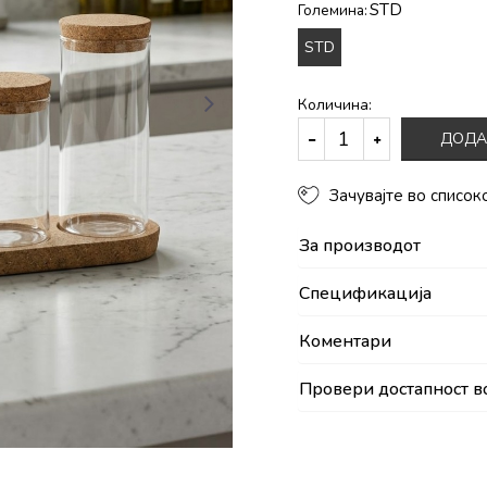
STD
Големина:
STD
Количина:
ДОДА
Зачувајте во список
За производот
Спецификација
Коментари
Провери достапност в