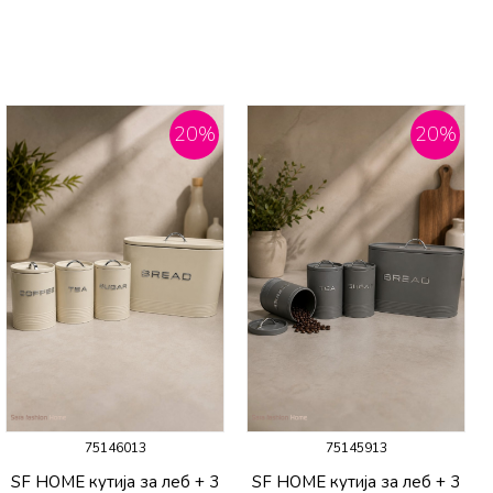
20
%
20
%
75146013
75145913
SF HOME кутија за леб + 3
SF HOME кутија за леб + 3