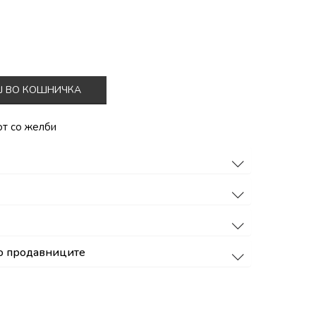
Ј ВО КОШНИЧКА
от со желби
о продавниците