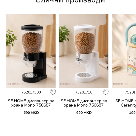
752017500
75201710
75201
 и
SF HOME диспанзер за
SF HOME диспанзер за
SF HOME т
fi
храна Mono 750687
храна Mono 750687
Cerenit
690
MKD
690
MKD
199