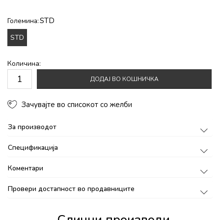
STD
Големина:
STD
Количина:
ДОДАЈ ВО КОШНИЧКА
Зачувајте во списокот со желби
За производот
Спецификација
Коментари
Провери достапност во продавниците
Слични производи