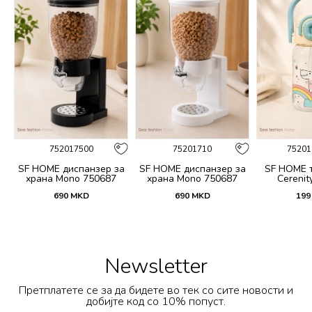
752017500
75201710
75201
 и
SF HOME диспанзер за
SF HOME диспанзер за
SF HOME т
fi
храна Mono 750687
храна Mono 750687
Cerenit
690
MKD
690
MKD
199
Newsletter
Претплатете се за да бидете во тек со сите новости и
добијте код со 10% попуст.