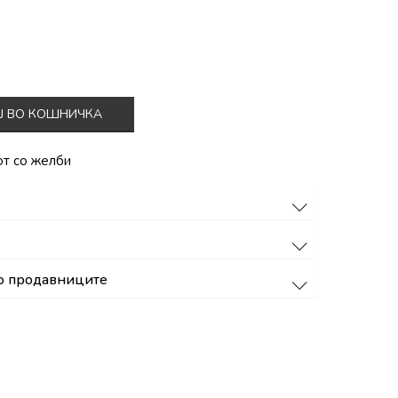
Ј ВО КОШНИЧКА
от со желби
о продавниците