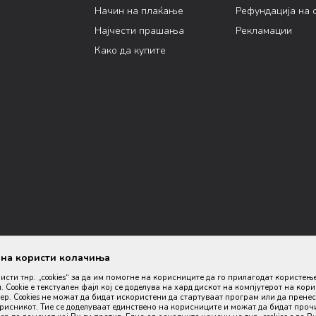
Начин на плаќање
Рефундација на 
Најчести прашања
Рекламации
Како да купите
ана користи колачиња
ристи тнр. „cookies“ за да им помогне на корисниците да го прилагодат користењ
. Cookie е текстуален фајл кој се доделува на хард дискот на компјутерот на кор
р. Cookies не можат да бидат искористени да стартуваат програм или да пренес
орисникот. Тие се доделуваат единствено на корисниците и можат да бидат проч