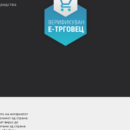
средства
ето на интернетот
исникот од страна
ат вирус до
итани од страна