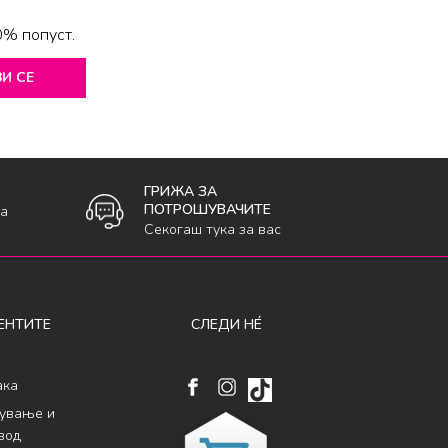
0% попуст.
И СЕ
ГРИЖА ЗА
ПОТРОШУВАЧИТЕ
ка
Секогаш тука за вас
ЕНТИТЕ
СЛЕДИ НÉ
ака
кување и
вод