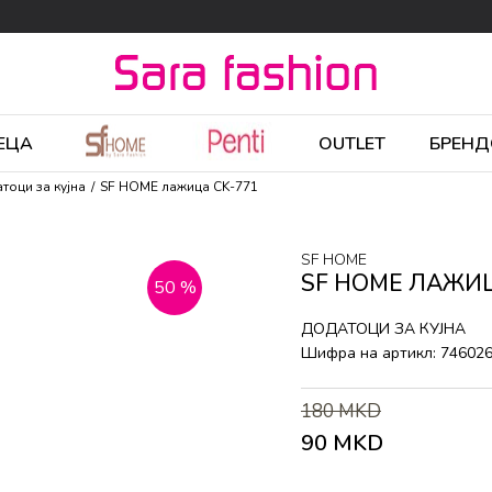
ЕЦА
OUTLET
БРЕНД
тоци за кујна
SF HOME лажица CK-771
SF HOME
SF HOME ЛАЖИЦ
50
%
ДОДАТОЦИ ЗА КУЈНА
Шифра на артикл:
74602
180
MKD
90
MKD