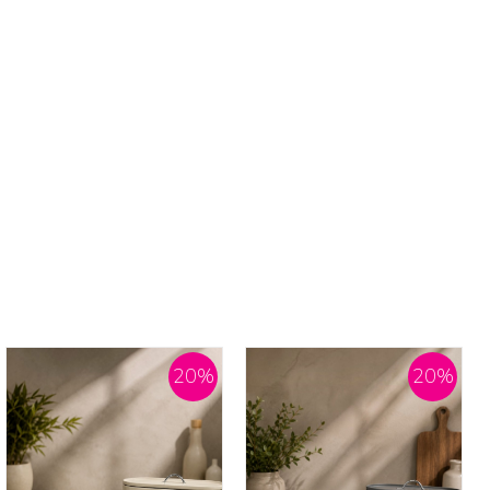
20
%
20
%