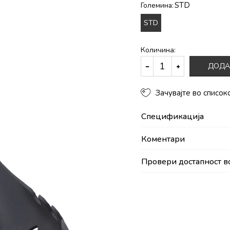
STD
Големина:
STD
Количина:
ДОДА
Зачувајте во список
Спецификација
Коментари
Провери достапност в