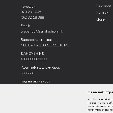
Кариера
Телефон:
070 231 608
Контакт
(0)2 32 18 388
Цени
Email:
webshop@sarafashion.mk
Банкарска сметка:
NLB banka 210053355310145
ДАНОЧЕН ИД:
4030999370099
Идентификациски број:
5335531
Код на активност
47.51
Оваа веб стр
sarafashion.mk ко
на своите потреби
на мрежниот серве
компјутерот на к