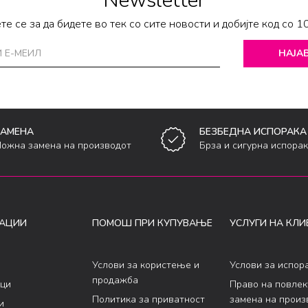
Newsletter
те се за да бидете во тек со сите новости и добијте код со 1
НАЈАВ
ЗАМЕНА
БЕЗБЕДНА ИСПОРАКА
ожна замена на производот
Брза и сигурна испора
АЦИИ
ПОМОШ ПРИ КУПУВАЊЕ
УСЛУГИ НА КЛИ
Услови за користење и
Услови за испор
продажба
ци
Право на повле
Политика за приватност
замена на произ
и