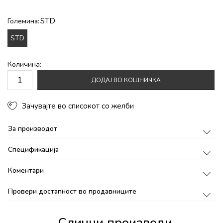
STD
Големина:
STD
Количина:
ДОДАЈ ВО КОШНИЧКА
Зачувајте во списокот со желби
За производот
Спецификација
Коментари
Провери достапност во продавниците
Слични производи