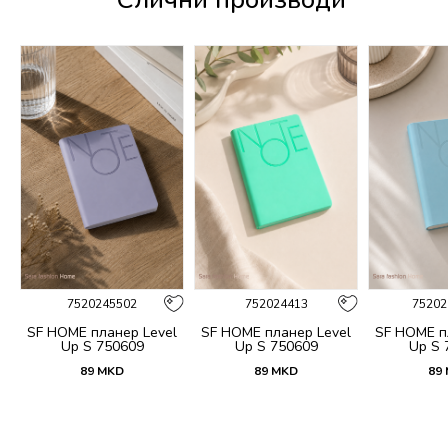
%
7520245502
752024413
75202
no
SF HOME планер Level
SF HOME планер Level
SF HOME п
Up S 750609
Up S 750609
Up S 
89
MKD
89
MKD
89