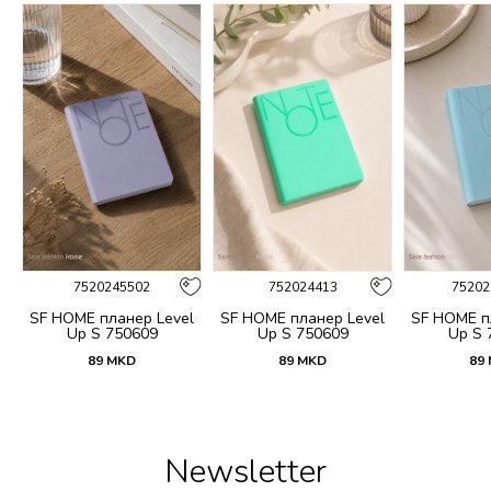
%
7520245502
752024413
75202
no
SF HOME планер Level
SF HOME планер Level
SF HOME п
Up S 750609
Up S 750609
Up S 
89
MKD
89
MKD
89
Newsletter