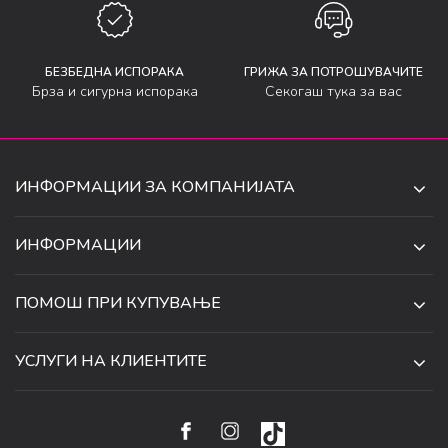
БЕЗБЕДНА ИСПОРАКА
ГРИЖА ЗА ПОТРОШУВАЧИТЕ
Брза и сигурна испорака
Секогаш тука за вас
ИНФОРМАЦИИ ЗА КОМПАНИЈАТА
ДЕ-ТА ДЕЈАН ДООЕЛ
ИНФОРМАЦИИ
ЗА НАС
УЛ. 34, БР. 32, ИЛИНДЕН,
ПОМОШ ПРИ КУПУВАЊЕ
СКОПЈЕ, МАКЕДОНИЈА
ПРОДАВНИЦИ
УСЛОВИ ЗА КОРИСТЕЊЕ И ПРОДАЖБА
ТЕЛЕФОН:
СОРАБОТКИ
УСЛУГИ НА КЛИЕНТИТЕ
070 231 608
ПОЛИТИКА ЗА ПРИВАТНОСТ
КАРИЕРА
(0)2 32 18 388
УСЛОВИ ЗА ИСПОРАКА
НАЧИН НА ПЛАЌАЊЕ
КОНТАКТ
EMAIL:
ПРАВО НА ПОВЛЕКУВАЊЕ И ЗАМЕНА НА ПРОИЗВОД
НАЈЧЕСТИ ПРАШАЊА