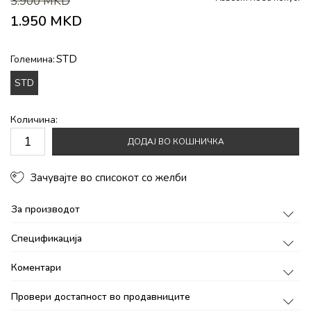
3.900
MKD
1.950
MKD
STD
Големина:
STD
Количина:
ДОДАЈ ВО КОШНИЧКА
Зачувајте во списокот со желби
За производот
Спецификација
Коментари
Провери достапност во продавниците