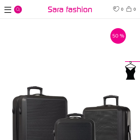
0
0
50
%