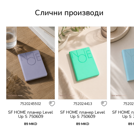
Слични производи
%
7520245502
752024413
75202
no
SF HOME планер Level
SF HOME планер Level
SF HOME п
Up S 750609
Up S 750609
Up S 
89
MKD
89
MKD
89