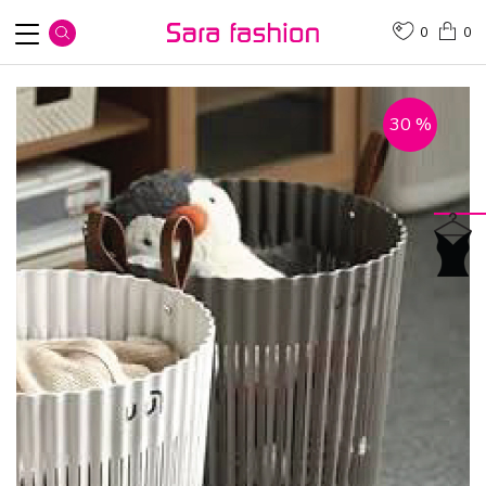
0
0
30
%