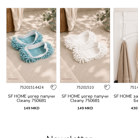
75201514424
75201510
751
SF HOME џогер папучи
SF HOME џогер папучи
SF HOME за
Cleany 750681
Cleany 750681
Б
149
MKD
149
MKD
430