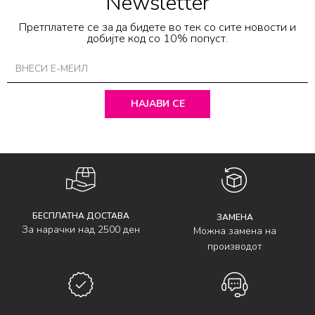
Newsletter
Претплатете се за да бидете во тек со сите новости и
добијте код со 10% попуст.
НАЈАВИ СЕ
БЕСПЛАТНА ДОСТАВА
ЗАМЕНА
За нарачки над 2500 ден
Можна замена на
производот