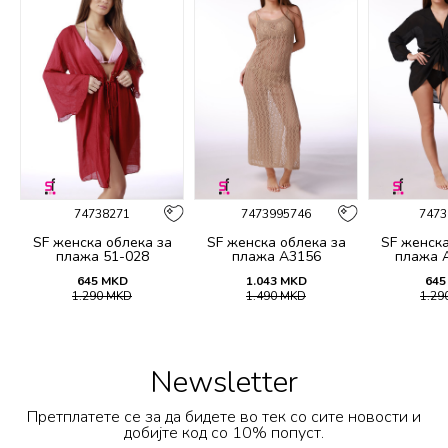
74738271
7473995746
7473
SF женска облека за
SF женска облека за
SF женска
плажа 51-028
плажа A3156
плажа 
645
MKD
1.043
MKD
645
1.290
MKD
1.490
MKD
1.29
Newsletter
Претплатете се за да бидете во тек со сите новости и
добијте код со 10% попуст.