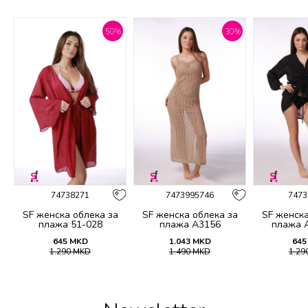
%
50
%
30
%
74738271
7473995746
7473
SF женска облека за
SF женска облека за
SF женска
плажа 51-028
плажа A3156
плажа 
645
MKD
1.043
MKD
645
1.290
MKD
1.490
MKD
1.29