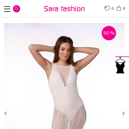
0
0
50
%