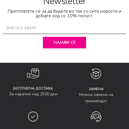
Newsletter
Претплатете се за да бидете во тек со сите новости и
добијте код со 10% попуст.
НАЈАВИ СЕ
БЕСПЛАТНА ДОСТАВА
ЗАМЕНА
За нарачки над 2500 ден
Можна замена на
производот