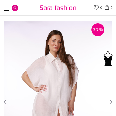
0
0
30
%