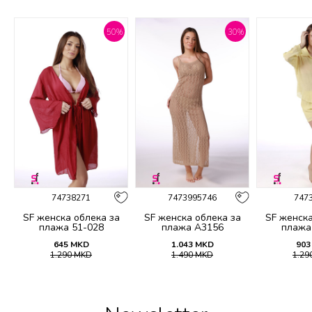
%
50
%
30
%
74738271
7473995746
747
SF женска облека за
SF женска облека за
SF женска
плажа 51-028
плажа A3156
плажа
645
MKD
1.043
MKD
903
1.290
MKD
1.490
MKD
1.29