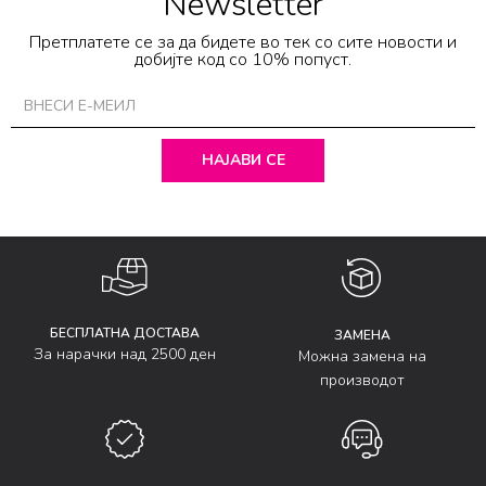
Newsletter
Претплатете се за да бидете во тек со сите новости и
добијте код со 10% попуст.
НАЈАВИ СЕ
БЕСПЛАТНА ДОСТАВА
ЗАМЕНА
За нарачки над 2500 ден
Можна замена на
производот