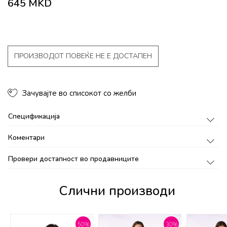
645
MKD
ПРОИЗВОДОТ ПОВЕЌЕ НЕ Е ДОСТАПЕН
Зачувајте во списокот со желби
Спецификација
Коментари
Провери достапност во продавниците
Слични производи
%
50
%
30
%