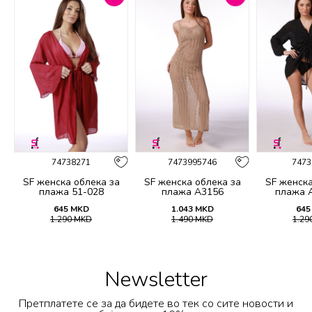
74738271
7473995746
7473
SF женска облека за
SF женска облека за
SF женска
плажа 51-028
плажа A3156
плажа 
645
MKD
1.043
MKD
645
1.290
MKD
1.490
MKD
1.29
Newsletter
Претплатете се за да бидете во тек со сите новости и