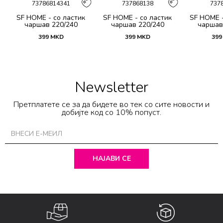
73786814341
737868138
737
SF HOME - со ластик
SF HOME - со ластик
SF HOME -
и
чаршав 220/240
чаршав 220/240
чаршав
399
MKD
399
MKD
399
Newsletter
Претплатете се за да бидете во тек со сите новости и
добијте код со 10% попуст.
НАЈАВИ СЕ