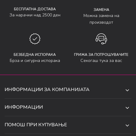
БЕСПЛАТНА ДОСТАВА
ЗАМЕНА
За нарачки над 2500 ден
Можна замена на
производот
БЕЗБЕДНА ИСПОРАКА
ГРИЖА ЗА ПОТРОШУВАЧИТЕ
Брза и сигурна испорака
Секогаш тука за вас
ИНФОРМАЦИИ ЗА КОМПАНИЈАТА
ДЕ-ТА ДЕЈАН ДООЕЛ
ИНФОРМАЦИИ
ЗА НАС
УЛ. 34, БР. 32, ИЛИНДЕН,
ПОМОШ ПРИ КУПУВАЊЕ
СКОПЈЕ, МАКЕДОНИЈА
ПРОДАВНИЦИ