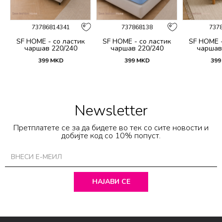
73786814341
737868138
737
SF HOME - со ластик
SF HOME - со ластик
SF HOME -
чаршав 220/240
чаршав 220/240
чаршав
399
MKD
399
MKD
399
Newsletter
Претплатете се за да бидете во тек со сите новости и
добијте код со 10% попуст.
НАЈАВИ СЕ