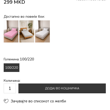
299
MKD
Достапно во повеќе бои:
100/220
Големина:
100/220
Количина:
ДОДАЈ ВО КОШНИЧКА
Зачувајте во списокот со желби