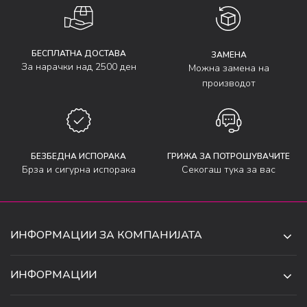
БЕСПЛАТНА ДОСТАВА
ЗАМЕНА
За нарачки над 2500 ден
Можна замена на
производот
БЕЗБЕДНА ИСПОРАКА
ГРИЖА ЗА ПОТРОШУВАЧИТЕ
Брза и сигурна испорака
Секогаш тука за вас
ИНФОРМАЦИИ ЗА КОМПАНИЈАТА
ДЕ-ТА ДЕЈАН ДООЕЛ
ИНФОРМАЦИИ
ЗА НАС
УЛ. 34, БР. 32, ИЛИНДЕН,