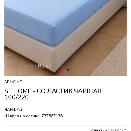
1
2
SF HOME
SF HOME - СО ЛАСТИК ЧАРШАВ
100/220
ЧАРШАВ
Шифра на артикл:
737867138
Извести ме за попуст