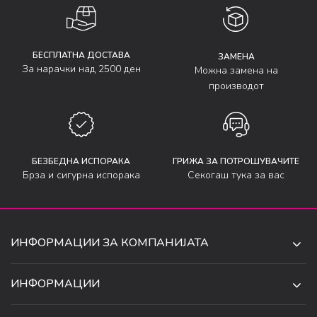
БЕСПЛАТНА ДОСТАВА
ЗАМЕНА
За нарачки над 2500 ден
Можна замена на
производот
БЕЗБЕДНА ИСПОРАКА
ГРИЖА ЗА ПОТРОШУВАЧИТЕ
Брза и сигурна испорака
Секогаш тука за вас
ИНФОРМАЦИИ ЗА КОМПАНИЈАТА
ДЕ-ТА ДЕЈАН ДООЕЛ
ИНФОРМАЦИИ
ЗА НАС
УЛ. 34, БР. 32, ИЛИНДЕН,