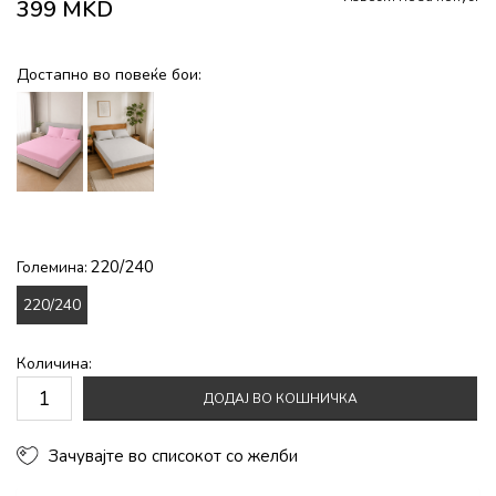
399
MKD
Достапно во повеќе бои:
220/240
Големина:
220/240
Количина:
ДОДАЈ ВО КОШНИЧКА
Зачувајте во списокот со желби