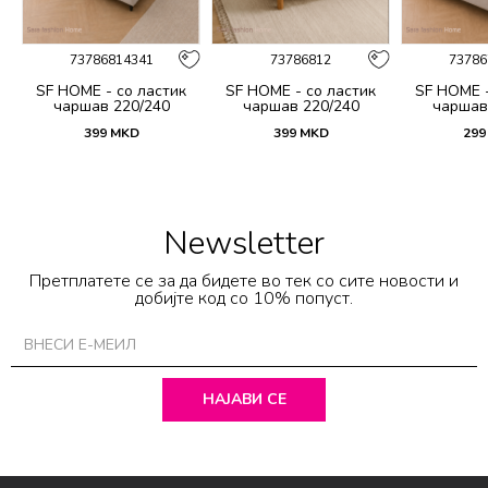
73786814341
73786812
73786
SF HOME - со ластик
SF HOME - со ластик
SF HOME -
чаршав 220/240
чаршав 220/240
чаршав
399
MKD
399
MKD
299
Newsletter
Претплатете се за да бидете во тек со сите новости и
добијте код со 10% попуст.
НАЈАВИ СЕ