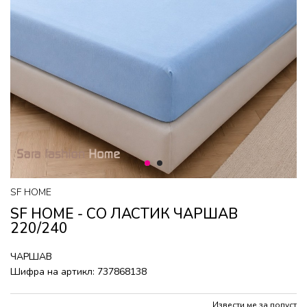
1
2
SF HOME
SF HOME - СО ЛАСТИК ЧАРШАВ
220/240
ЧАРШАВ
Шифра на артикл:
737868138
Извести ме за попуст