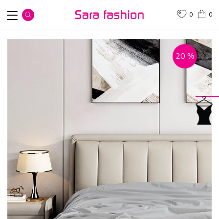
0
0
20
%