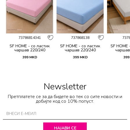
73786814341
737868138
737
SF HOME - со ластик
SF HOME - со ластик
SF HOME -
чаршав 220/240
чаршав 220/240
чаршав
399
MKD
399
MKD
399
Newsletter
Претплатете се за да бидете во тек со сите новости и
добијте код со 10% попуст.
НАЈАВИ СЕ