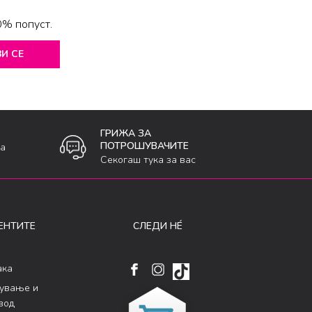
0% попуст.
И СЕ
ГРИЖА ЗА
ПОТРОШУВАЧИТЕ
ка
Секогаш тука за вас
ЕНТИТЕ
СЛЕДИ НÉ
ака
кување и
вод