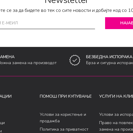
Newsletter
те се за да бидете во тек со сите новости и добијте код со 1
НАЈАВ
ЗАМЕНА
БЕЗБЕДНА ИСПОРАКА
ожна замена на производот
Брза и сигурна испора
АЦИИ
ПОМОШ ПРИ КУПУВАЊЕ
УСЛУГИ НА КЛИ
Услови за користење и
Услови за испор
продажба
ци
Право на повле
Политика за приватност
замена на произ
и