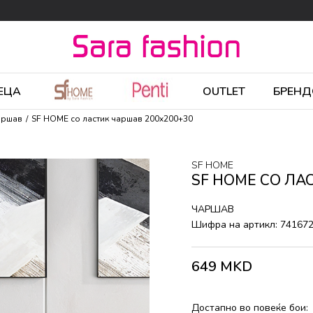
ЕЦА
OUTLET
БРЕНД
аршав
SF HOME со ластик чаршав 200x200+30
SF HOME
SF HOME СО ЛА
ЧАРШАВ
Шифра на артикл:
74167
649
MKD
Достапно во повеќе бои: