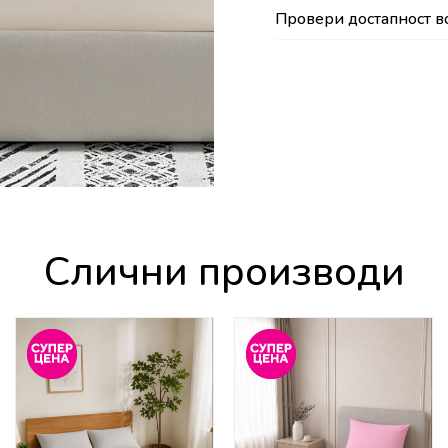
Провери достапност в
Слични производи