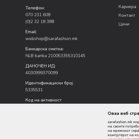
Кариера
Телефон:
070 231 608
Контакт
(0)2 32 18 388
Цени
Email:
webshop@sarafashion.mk
Банкарска сметка:
NLB banka 210053355310145
ДАНОЧЕН ИД:
4030999370099
Идентификациски број:
5335531
Код на активност
47.51
Оваа веб стр
sarafashion.mk ко
на своите потреби
на мрежниот серве
компјутерот на к