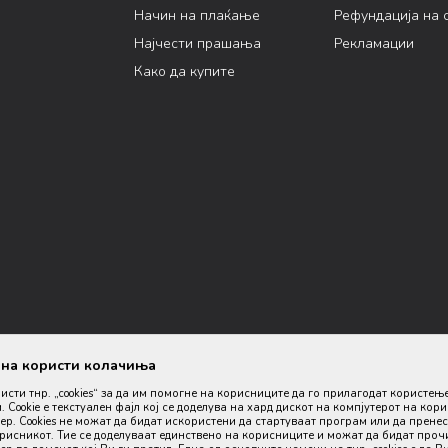
Начин на плаќање
Рефундација на 
Најчести прашања
Рекламации
Како да купите
ана користи колачиња
ристи тнр. „cookies“ за да им помогне на корисниците да го прилагодат користењ
. Cookie е текстуален фајл кој се доделува на хард дискот на компјутерот на кор
р. Cookies не можат да бидат искористени да стартуваат програм или да пренес
орисникот. Тие се доделуваат единствено на корисниците и можат да бидат проч