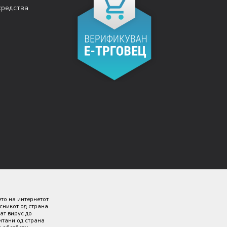
средства
ето на интернетот
исникот од страна
ат вирус до
итани од страна