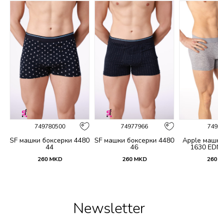
749780500
74977966
749
97
SF машки боксерки 4480
SF машки боксерки 4480
Apple маш
44
46
1630 E
260
MKD
260
MKD
260
Newsletter