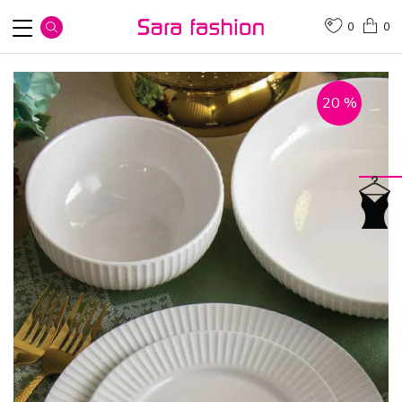
0
0
20
%