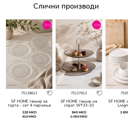
Слични производи
%
20
%
20
%
75138613
75137613
750
SF HOME тањир за
SF HOME тањир на
SF HOME 
торта - сет 4 парчиња
спрат WY33-10
Livig
20CM
328
MKD
840
MKD
3.80
410
MKD
1.050
MKD