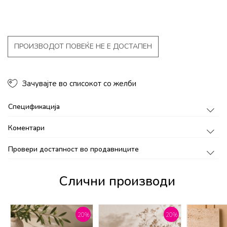
ПРОИЗВОДОТ ПОВЕЌЕ НЕ Е ДОСТАПЕН
Зачувајте во списокот со желби
Спецификација
Коментари
Провери достапност во продавниците
Слични производи
%
20
%
20
%