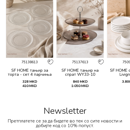
75138613
75137613
750
SF HOME тањир за
SF HOME тањир на
SF HOME 
торта - сет 4 парчиња
спрат WY33-10
Livig
20CM
328
MKD
840
MKD
3.80
410
MKD
1.050
MKD
Newsletter
Претплатете се за да бидете во тек со сите новости и
добијте код со 10% попуст.