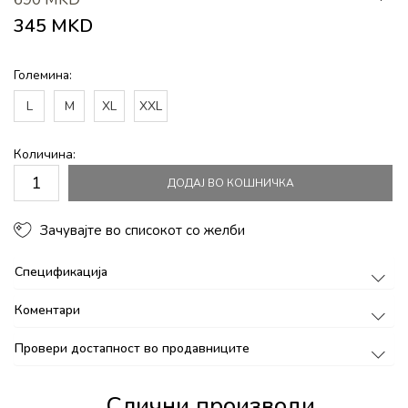
345
MKD
Големина:
L
M
XL
XXL
Количина:
ДОДАЈ ВО КОШНИЧКА
Зачувајте во списокот со желби
Спецификација
Коментари
Провери достапност во продавниците
Слични производи