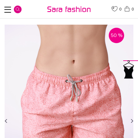
0
0
50
%