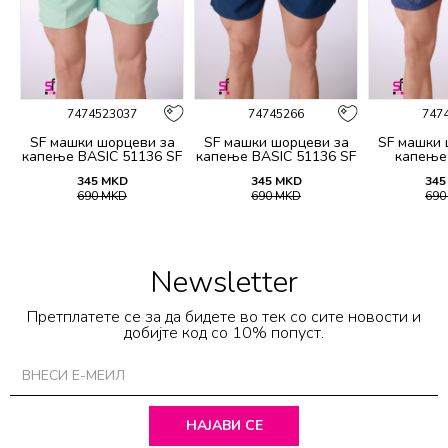
7474523037
74745266
747
а
SF машки шорцеви за
SF машки шорцеви за
SF машки 
капење BASIC 51136 SF
капење BASIC 51136 SF
капење
SS26
SS26
345
MKD
345
MKD
345
690
MKD
690
MKD
69
Newsletter
Претплатете се за да бидете во тек со сите новости и
добијте код со 10% попуст.
НАЈАВИ СЕ