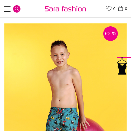
0
0
62
%