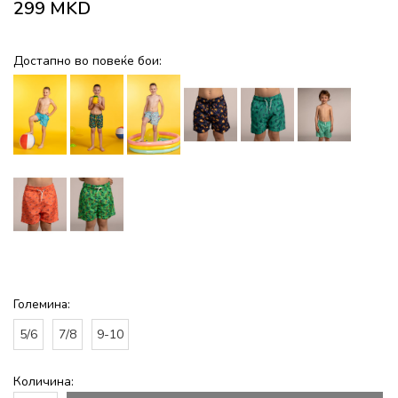
299
MKD
Достапно во повеќе бои:
Големина:
5/6
7/8
9-10
Количина: