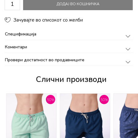
ДОДАЈ ВО КОШНИЧКА
Зачувајте во списокот со желби
Спецификација
Коментари
Провери достапност во продавниците
Слични производи
%
50
%
50
%